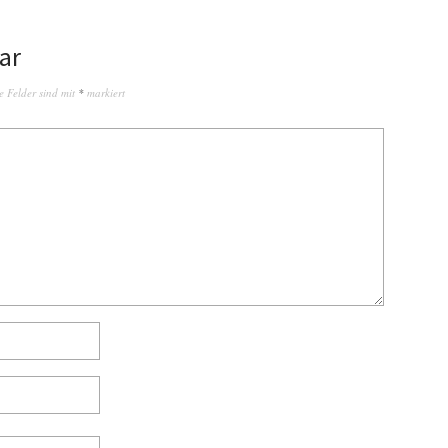
ar
e Felder sind mit
*
markiert