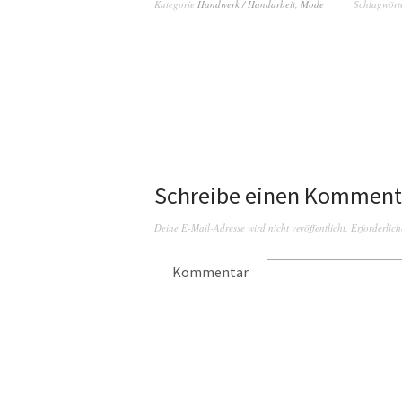
Kategorie
Handwerk / Handarbeit
,
Mode
Schlagwört
Schreibe einen Komment
Deine E-Mail-Adresse wird nicht veröffentlicht.
Erforderlich
Kommentar