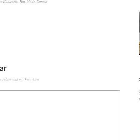
er
Handwerk
,
Hut
,
Mode
,
Xanten
ar
e Felder sind mit
*
markiert