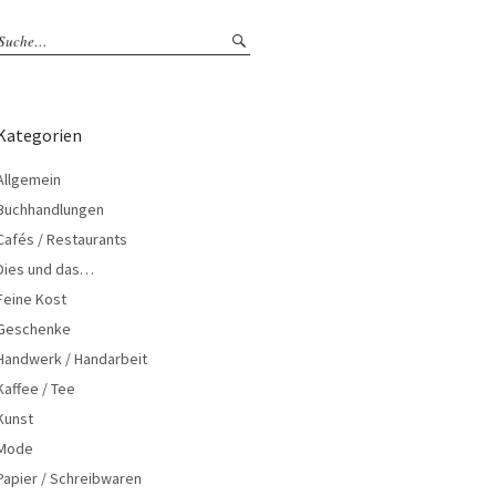
Kategorien
Allgemein
Buchhandlungen
Cafés / Restaurants
Dies und das…
Feine Kost
Geschenke
Handwerk / Handarbeit
Kaffee / Tee
Kunst
Mode
Papier / Schreibwaren