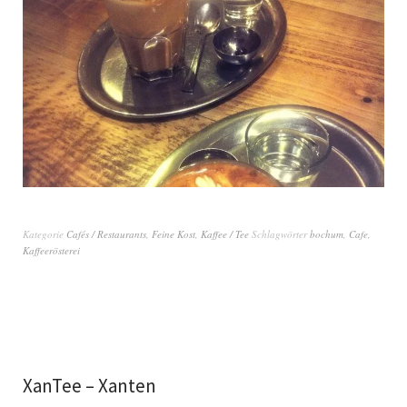
Kategorie
Cafés / Restaurants
,
Feine Kost
,
Kaffee / Tee
Schlagwörter
bochum
,
Cafe
,
Kaffeerösterei
XanTee – Xanten