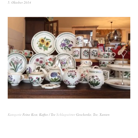
5. Oktober 2014
Kategorie
Feine Kost
,
Kaffee / Tee
Schlagwörter
Geschenke
,
Tee
,
Xanten