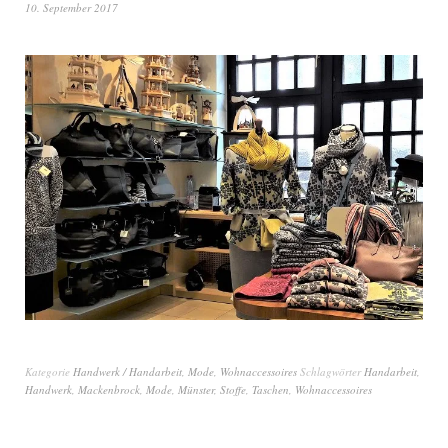
10. September 2017
Kategorie
Handwerk / Handarbeit
,
Mode
,
Wohnaccessoires
Schlagwörter
Handarbeit
,
Handwerk
,
Mackenbrock
,
Mode
,
Münster
,
Stoffe
,
Taschen
,
Wohnaccessoires