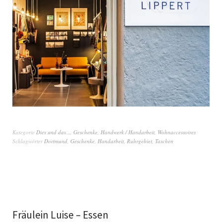
Kategorie
Dies und das...
,
Geschenke
,
Handwerk / Handarbeit
,
Wohnaccessoires
Schlagwörter
Dortmund
,
Geschenke
,
Handarbeit
,
Ruhrgebiet
,
Taschen
Fräulein Luise – Essen