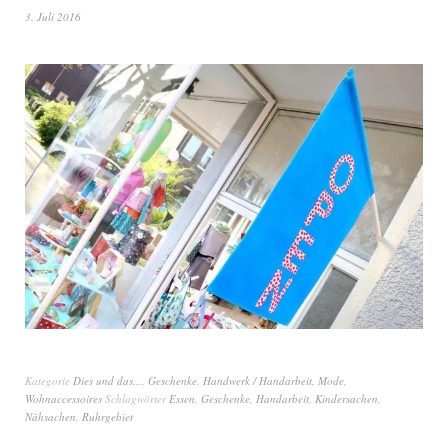
3. Juli 2016
Kategorie
Dies und das...
,
Geschenke
,
Handwerk / Handarbeit
,
Mode
,
Wohnaccessoires
Schlagwörter
Essen
,
Geschenke
,
Handarbeit
,
Kindersachen
,
Nähsachen
,
Ruhrgebiet