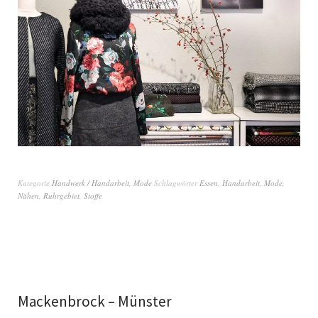
Kategorie
Handwerk / Handarbeit
,
Mode
Schlagwörter
Essen
,
Handarbeit
,
Mode
,
Nähen
,
Ruhrgebiet
,
Stoffe
Mackenbrock – Münster