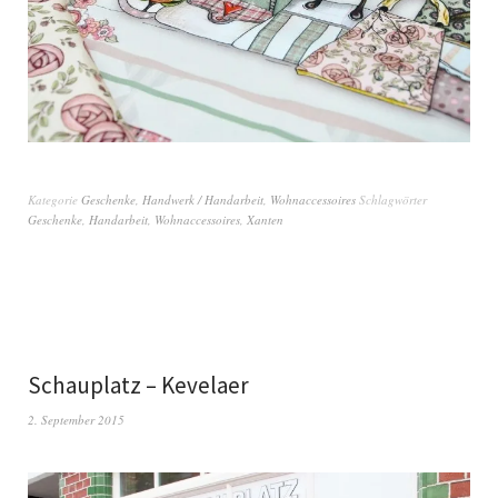
Kategorie
Geschenke
,
Handwerk / Handarbeit
,
Wohnaccessoires
Schlagwörter
Geschenke
,
Handarbeit
,
Wohnaccessoires
,
Xanten
Schauplatz – Kevelaer
2. September 2015