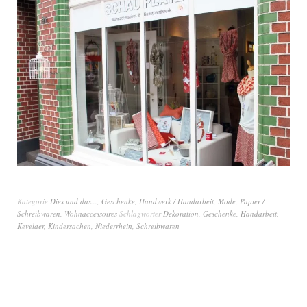
Kategorie
Dies und das...
,
Geschenke
,
Handwerk / Handarbeit
,
Mode
,
Papier /
Schreibwaren
,
Wohnaccessoires
Schlagwörter
Dekoration
,
Geschenke
,
Handarbeit
,
Kevelaer
,
Kindersachen
,
Niederrhein
,
Schreibwaren