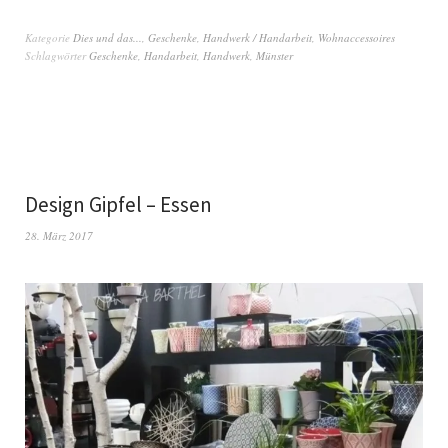
Kategorie
Dies und das...
,
Geschenke
,
Handwerk / Handarbeit
,
Wohnaccessoires
Schlagwörter
Geschenke
,
Handarbeit
,
Handwerk
,
Münster
Design Gipfel – Essen
28. März 2017