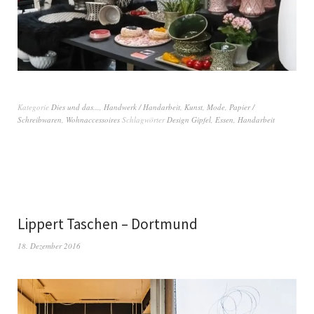
Kategorie
Dies und das...
,
Handwerk / Handarbeit
,
Kunst
,
Mode
,
Papier /
Schreibwaren
,
Wohnaccessoires
Schlagwörter
Design Gipfel
,
Essen
,
Handarbeit
Lippert Taschen – Dortmund
18. Dezember 2016