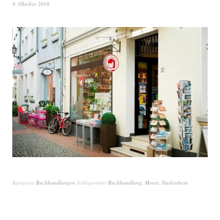
9. Oktober 2016
Kategorie
Buchhandlungen
Schlagwörter
Buchhandlung
,
Moers
,
Niederrhein