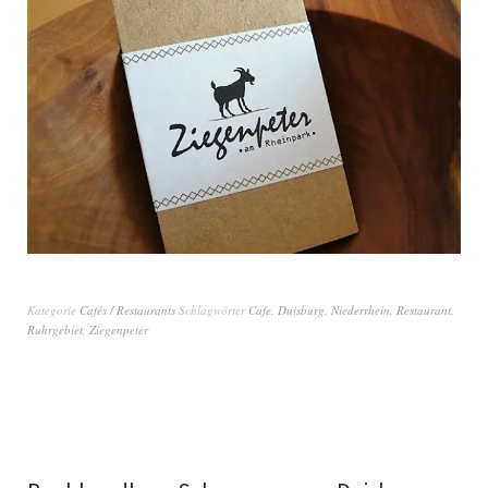
Kategorie
Cafés / Restaurants
Schlagwörter
Cafe
,
Duisburg
,
Niederrhein
,
Restaurant
,
Ruhrgebiet
,
Ziegenpeter