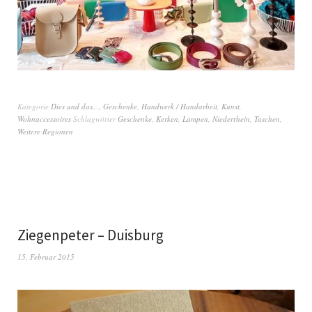
Kategorie
Dies und das...
,
Geschenke
,
Handwerk / Handarbeit
,
Kunst
,
Wohnaccessoires
Schlagwörter
Geschenke
,
Kerken
,
Lampen
,
Niederrhein
,
Taschen
,
Weitere Regionen
Ziegenpeter – Duisburg
15. Februar 2015