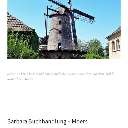
Kategorie
Feine Kost
,
Handwerk / Handarbeit
Schlagwörter
Brot
,
Kuchen
,
Mühle
,
Niederrhein
,
Xanten
Barbara Buchhandlung – Moers