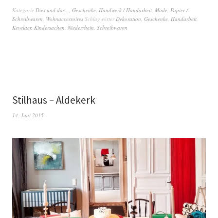
Kategorie
Dies und das...
,
Geschenke
,
Handwerk / Handarbeit
,
Mode
,
Papier /
Schreibwaren
,
Wohnaccessoires
Schlagwörter
Dekoration
,
Geschenke
,
Handarbeit
,
Kevelaer
,
Kindersachen
,
Niederrhein
,
Schreibwaren
Stilhaus – Aldekerk
14. Juni 2015