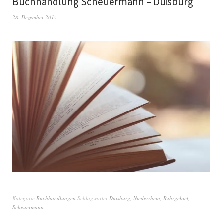
Buchhandlung Scheuermann – Duisburg
28. Dezember 2014
Kategorie
Buchhandlungen
Schlagwörter
Duisburg
,
Niederrhein
,
Ruhrgebiet
,
Scheuermann