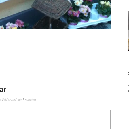
ar
e Felder sind mit
*
markiert