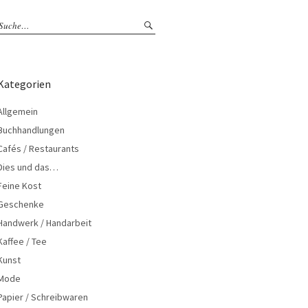
Kategorien
Allgemein
Buchhandlungen
Cafés / Restaurants
Dies und das…
Feine Kost
Geschenke
Handwerk / Handarbeit
Kaffee / Tee
Kunst
Mode
Papier / Schreibwaren