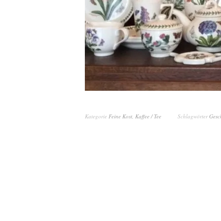
Kategorie
Feine Kost
,
Kaffee / Tee
Schlagwörter
Gesc