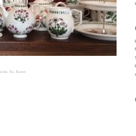
henke
,
Tee
,
Xanten