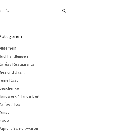
Kategorien
Allgemein
Buchhandlungen
Cafés / Restaurants
Dies und das…
Feine Kost
Geschenke
Handwerk / Handarbeit
Kaffee / Tee
Kunst
Mode
Papier / Schreibwaren