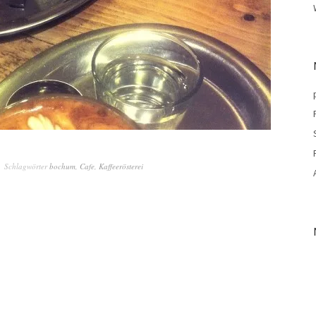
Schlagwörter
bochum
,
Cafe
,
Kaffeerösterei