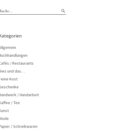
Kategorien
Allgemein
Buchhandlungen
Cafés / Restaurants
Dies und das…
Feine Kost
Geschenke
Handwerk / Handarbeit
Kaffee / Tee
Kunst
Mode
Papier / Schreibwaren