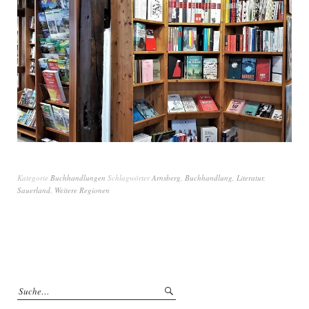
Kategorie
Buchhandlungen
Schlagwörter
Arnsberg
,
Buchhandlung
,
Literatur
,
Sauerland
,
Weitere Regionen