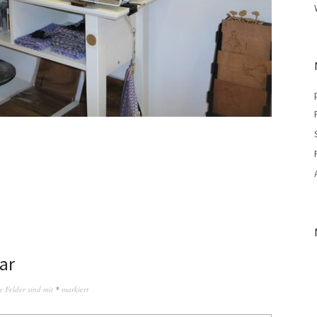
ar
e Felder sind mit
*
markiert