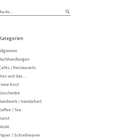
Kategorien
Allgemein
Buchhandlungen
Cafés / Restaurants
Dies und das…
Feine Kost
Geschenke
Handwerk / Handarbeit
Kaffee / Tee
Kunst
Mode
Papier / Schreibwaren