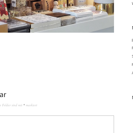
ar
e Felder sind mit
*
markiert