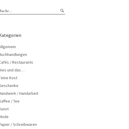
Kategorien
Allgemein
Buchhandlungen
Cafés / Restaurants
Dies und das…
Feine Kost
Geschenke
Handwerk / Handarbeit
Kaffee / Tee
Kunst
Mode
Papier / Schreibwaren