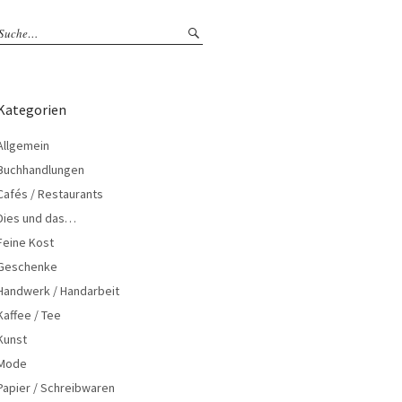
Kategorien
Allgemein
Buchhandlungen
Cafés / Restaurants
Dies und das…
Feine Kost
Geschenke
Handwerk / Handarbeit
Kaffee / Tee
Kunst
Mode
Papier / Schreibwaren