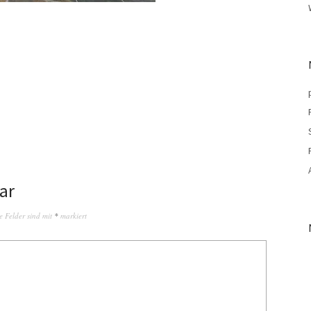
ar
e Felder sind mit
*
markiert