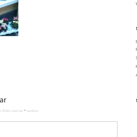
ar
e Felder sind mit
*
markiert