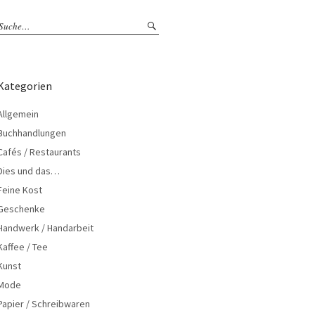
Kategorien
Allgemein
Buchhandlungen
Cafés / Restaurants
Dies und das…
Feine Kost
Geschenke
Handwerk / Handarbeit
Kaffee / Tee
Kunst
Mode
Papier / Schreibwaren