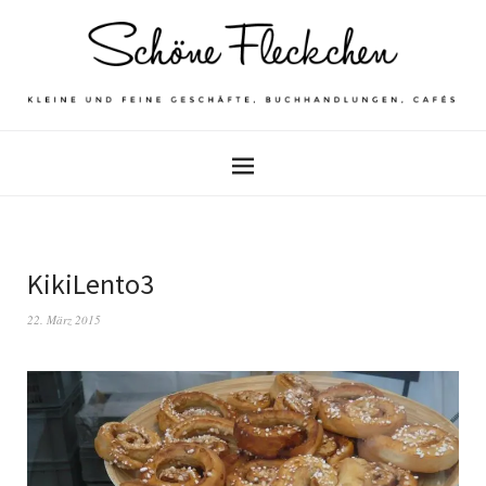
KikiLento3
22. März 2015