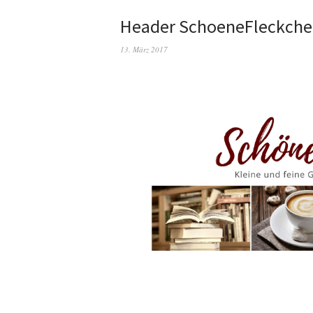
Header SchoeneFleckch
13. März 2017