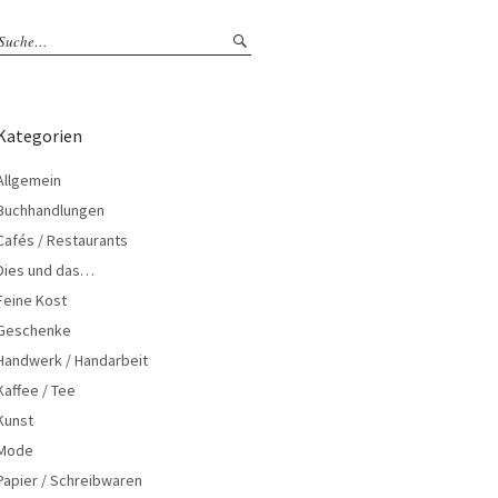
Kategorien
Allgemein
Buchhandlungen
Cafés / Restaurants
Dies und das…
Feine Kost
Geschenke
Handwerk / Handarbeit
Kaffee / Tee
Kunst
Mode
Papier / Schreibwaren