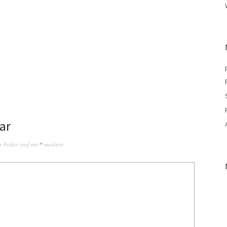
ar
e Felder sind mit
*
markiert