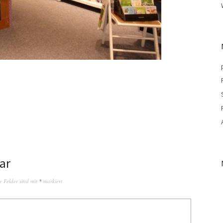
ar
e Felder sind mit
*
markiert