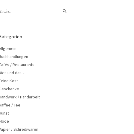
Kategorien
Allgemein
Buchhandlungen
Cafés / Restaurants
Dies und das…
Feine Kost
Geschenke
Handwerk / Handarbeit
Kaffee / Tee
Kunst
Mode
Papier / Schreibwaren