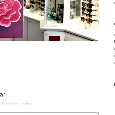
ar
e Felder sind mit
*
markiert