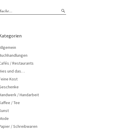
Kategorien
Allgemein
Buchhandlungen
Cafés / Restaurants
Dies und das…
Feine Kost
Geschenke
Handwerk / Handarbeit
Kaffee / Tee
Kunst
Mode
Papier / Schreibwaren