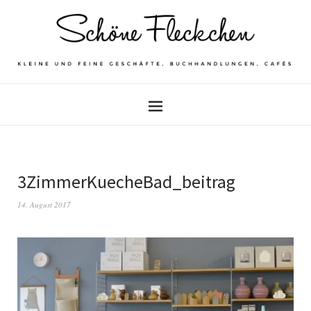
3ZimmerKuecheBad_beitrag
14. August 2017