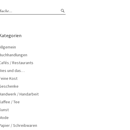
Kategorien
Allgemein
Buchhandlungen
Cafés / Restaurants
Dies und das…
Feine Kost
Geschenke
Handwerk / Handarbeit
Kaffee / Tee
Kunst
Mode
Papier / Schreibwaren