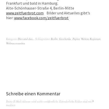
Frankfurt und bald in Hamburg.
Alte-Schönhauser-Straße 4, Berlin-Mitte
www.zeitfuerbrot.com
Bilder und Aktuelles gibt’s
hier:
www.facebook.com/zeitfuerbrot
Kategorie
Dies und das...
Schlagwörter
Berlin
,
Geschenke
,
Papier
,
Weitere Regionen
,
Wohnaccessoires
Schreibe einen Kommentar
Deine E-Mail-Adresse wird nicht veröffentlicht.
Erforderliche Felder sind mit
*
markiert